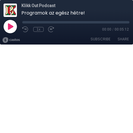
Klikk Out Podcast
Programok az egész hétre!
1x
00:00
/
00:05:12
SUBSCRIBE
SHARE