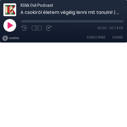
Klikk Out Podcast
A csokiról életem végéig lenni mit tanulni! | Kilépni a sorból
1x
00:00
/
00:14:09
SUBSCRIBE
SHARE