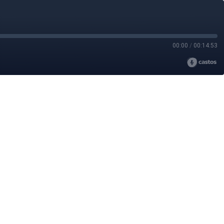
00:00
/
00:14:53