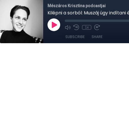
Mészáros Krisztina podcastjai
Kilépni a sorból: Muszáj úgy indítani
1x
SUBSCRIBE
SHARE